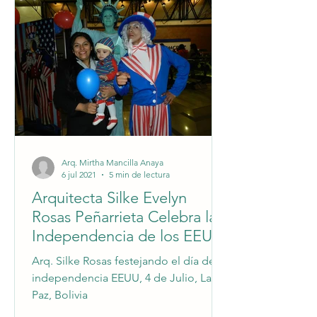
documento es una prueba de que estás
oficialmente inscrito en tu programa académico y
es un requisito indispensable para la obtención
del carnet universitario. Asegúrate de que la copia
sea clara y legible para
Arq. Mirtha Mancilla Anaya
6 jul 2021
5 min de lectura
Arquitecta Silke Evelyn
Rosas Peñarrieta Celebra la
Independencia de los EEUU
en La Paz, Bolivia
Arq. Silke Rosas festejando el día de la
independencia EEUU, 4 de Julio, La