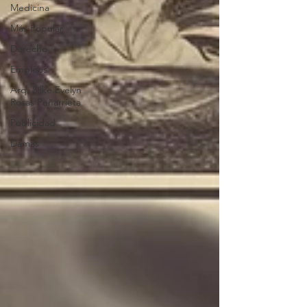
Medicina
Más Popular
Derecho
Empleos
Arq. Silke Evelyn
Rosas Peñarrieta
Publicidad
Damas