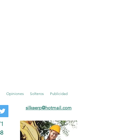
Opiniones
Solteros
Publicidad
silkeerp
@hotmail.com
71
38