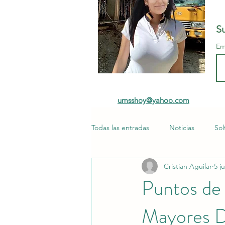
Su
Em
umsshoy@yahoo.com
Todas las entradas
Noticias
Sol
Cristian Aguilar
5 j
Opiniones UMSS
Medicina
Puntos de
Mayores D
Publicidad
Damas