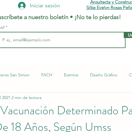
Arquitecta y Constru
Iniciar sesión
Silke Evelyn Rosas Peña
scríbete a nuestro boletín • ¡No te lo pierdas!
ail
U
teros San Simon
FACH
Eventos
Diseño Gráfico
C
ul 2021
2 min de lectura
Más Popular
Derecho
Empleos
Arq. Silke Evelyn Ro
 Vacunación Determinado Pa
e 18 Años, Según Umss