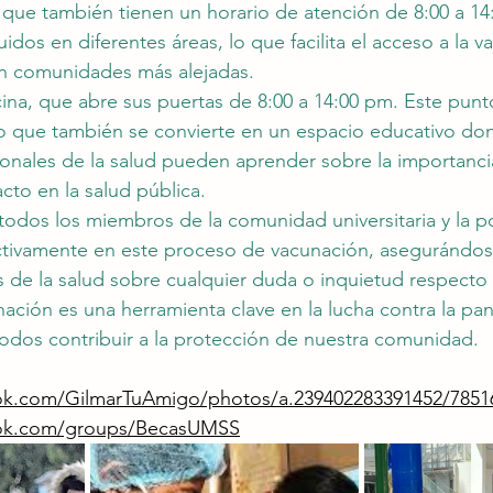
 que también tienen un horario de atención de 8:00 a 14
uidos en diferentes áreas, lo que facilita el acceso a la 
en comunidades más alejadas.
ina, que abre sus puertas de 8:00 a 14:00 pm. Este punt
no que también se convierte en un espacio educativo don
ionales de la salud pueden aprender sobre la importancia
cto en la salud pública.
odos los miembros de la comunidad universitaria y la p
activamente en este proceso de vacunación, asegurándos
s de la salud sobre cualquier duda o inquietud respecto 
nación es una herramienta clave en la lucha contra la pa
odos contribuir a la protección de nuestra comunidad.
ok.com/GilmarTuAmigo/photos/a.239402283391452/7851
ook.com/groups/BecasUMSS