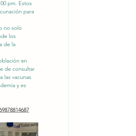
:00 pm. Estos 
vacunación para 
o no solo 
de los 
 de la 
oblación en 
e de consultar 
a las vacunas 
ndemia y es 
69878814687