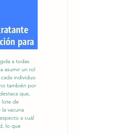
igida a todas 
a asumir un rol 
 cada individuo 
ino también por 
 destaca que, 
 lote de 
 la vacuna 
especto a cuál 
d, lo que 