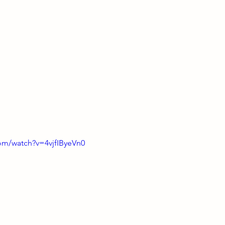
om/watch?v=4vjfIByeVn0