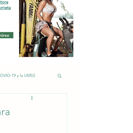
ctora
rrieta
nirse
OVID-19 y la UMSS
sas Peñarrieta
ra