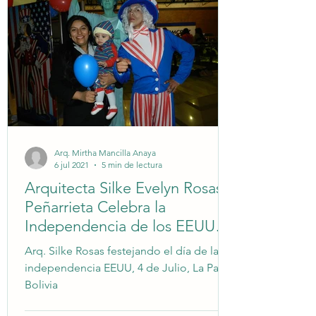
Arq. Mirtha Mancilla Anaya
6 jul 2021
5 min de lectura
Arquitecta Silke Evelyn Rosas
Peñarrieta Celebra la
Independencia de los EEUU
en La Paz, Bolivia
Arq. Silke Rosas festejando el día de la
independencia EEUU, 4 de Julio, La Paz,
Bolivia