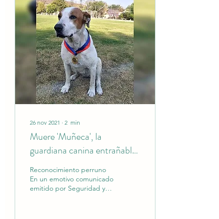
26 nov 2021
∙
2
min
Muere 'Muñeca', la
guardiana canina entrañable
de la UMSS
Reconocimiento perruno
En un emotivo comunicado
emitido por Seguridad y
Vigilancia de la UMSS, se
informó sobre el
fallecimiento de "Muñeca",