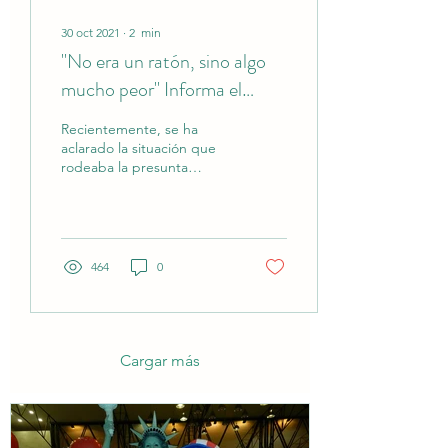
30 oct 2021
∙
2
min
"No era un ratón, sino algo
mucho peor" Informa el
centro de alimentos de la
Recientemente, se ha
UMSS
aclarado la situación que
rodeaba la presunta
presencia de un roedor en
el yogurt del desayuno
escolar proporcionado...
464
0
Cargar más