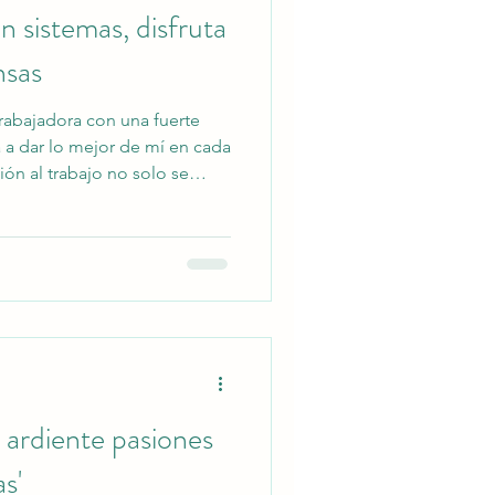
n sistemas, disfruta
nsas
trabajadora con una fuerte
 a dar lo mejor de mí en cada
ión al trabajo no solo se
resultados, sino también en mi
to personal y profesional.
 tengo un corazón
ones en el día a día, lo que
mpática con quienes me
ar un ambiente posit
 ardiente pasiones
s'