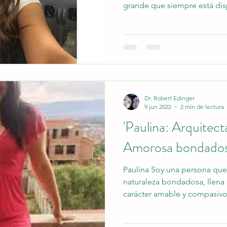
grande que siempre está dis
Esta disposición a ayudar no 
interacciones cotidianas, s
esfuerzo por entender las n
de quienes me rodean. Disfr
aquellos que valoran la auten
las relaciones, ya que creo 
Dr. Robert Edinger
9 jun 2022
2 min de lectura
'Paulina: Arquitect
Amorosa bondados
Paulina Soy una persona que 
naturaleza bondadosa, llena
carácter amable y compasivo
cultivado un profundo senti
demás, lo que me lleva a sen