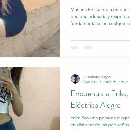
Mariana En cuanto a mi pers
persona educada y respetuos
fundamentales en cualquier r
opinión, no solo se refleja 
comunicamos, sino también 
demás, mostrando considera
interacción. Además, una de
bailar; encuentro en la músi
de expresión y liberación úni
Dr. Robert Edinger
8 jun 2022
2 min de lectura
Encuentra a Erika,
Eléctrica Alegre
Erika Soy una persona alegre
en disfrutar de las pequeñas 