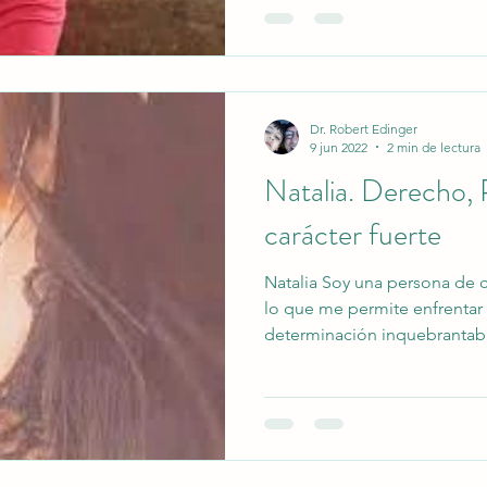
vez que tengo la oportunidad
inclinación hacia el altruism
sino que también me permit
significativas con quienes m
Dr. Robert Edinger
9 jun 2022
2 min de lectura
Natalia. Derecho, 
carácter fuerte
Natalia Soy una persona de c
lo que me permite enfrentar 
determinación inquebrantabl
misma que me impulsa a segu
momentos más difíciles. Esta
se manifiesta en mi vida per
profesional, donde tomo dec
asumo responsabilidades co