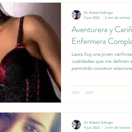
esta faceta firme y decidida
Dr. Robert Edinger
9 jun 2022
2 min de lectura
Aventurera y Cariñ
Enfermera Compla
Laura Soy una joven cariñosa
cualidades que me definen e
permitido construir relacione
quienes me rodean. Mi gran 
manifiesta en mi risa contagi
el lado divertido de las situ
de la vida en su totalidad y 
actitud positiva y resiliente
amante de las aventuras
Dr. Robert Edinger
9 jun 2022
2 min de lectura