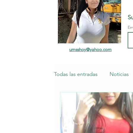
Su
Em
umsshoy@yahoo.com
Todas las entradas
Noticias
COVID-19 y la UMSS
Op
Arq. Silke Evelyn Rosas Peña