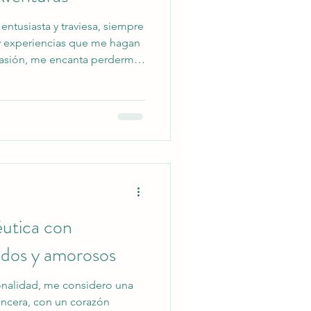
ntusiasta y traviesa, siempre
y experiencias que me hagan
 pasión, me encanta perderme
ten a diferentes estados de
moción. Salir a caminar es
itas, me permite conectar con
ente mientras disfruto del
ue me rodean. Además, de vez
ncue
éutica con
idos y amorosos
sonalidad, me considero una
sincera, con un corazón