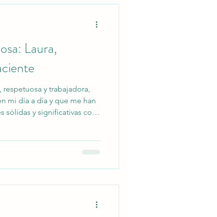
, también soy muy sen
osa: Laura,
ciente
, respetuosa y trabajadora,
n mi día a día y que me han
s sólidas y significativas con
sentido del humor, que se
osa y en mi habilidad para ver
aciones, me permite disfrutar
enfrentar los retos con una
. Me considero una persona