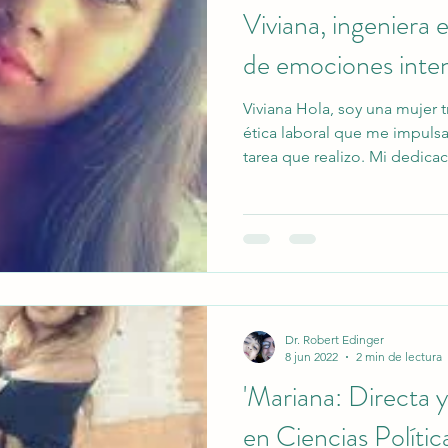
Viviana, ingeniera e
de emociones inte
Viviana Hola, soy una mujer 
ética laboral que me impulsa
tarea que realizo. Mi dedicac
refleja en la calidad de mis 
compromiso con el crecimien
Además de esta dedicación,
bondadoso que guía mis acci
me lleva a ser solidaria y e
rodean. Me esfuerzo por cre
Dr. Robert Edinger
8 jun 2022
2 min de lectura
'Mariana: Directa y
en Ciencias Política