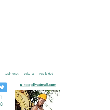
Opiniones
Solteros
Publicidad
silkeerp
@hotmail.com
71
38