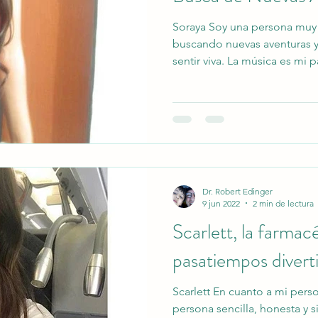
Soraya Soy una persona muy e
buscando nuevas aventuras 
sentir viva. La música es mi
en melodías que me transpor
ánimo y me hagan vibrar de e
una de mis actividades favor
la naturaleza y despejar mi m
aire fresco y los paisajes q
en cuando me gusta tener e
Dr. Robert Edinger
9 jun 2022
2 min de lectura
Scarlett, la farmac
pasatiempos divert
Scarlett En cuanto a mi per
persona sencilla, honesta y 