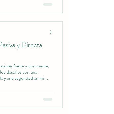
 de brindar ayuda. Esta
o no solo me llena de alegría,
e establecer conexiones
e rodean. Cada acto
Pasiva y Directa
arácter fuerte y dominante,
los desafíos con una
e y una seguridad en mí
ir adelante, incluso en los
 fortaleza de carácter no solo
sonal, sino también en mi vida
isiones con confianza y
n entusiasmo. A pesar de