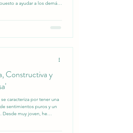
puesto a ayudar a los demás.
solo se refleja en mis
ino también en cómo me
ecesidades y preocupaciones
uto de la compañía de
ticidad y la transparencia en
firmemente que la confia
a, Constructiva y
a'
se caracteriza por tener una
 de sentimientos puros y un
. Desde muy joven, he
do de empatía hacia los
tir una gran satisfacción cada