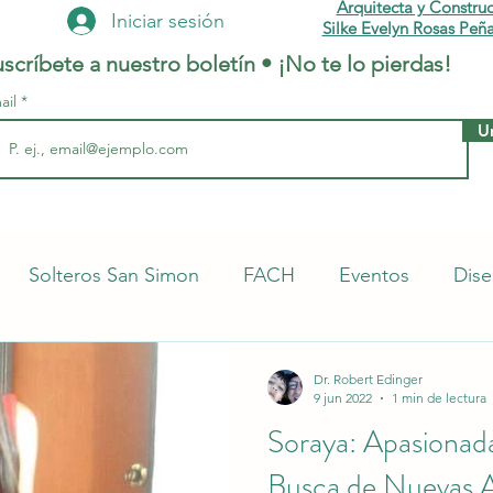
Arquitecta y Constru
Iniciar sesión
Silke Evelyn Rosas Peña
scríbete a nuestro boletín • ¡No te lo pierdas!
ail
U
Solteros San Simon
FACH
Eventos
Dise
iniones UMSS
Medicina
Más Popular
Dere
Dr. Robert Edinger
9 jun 2022
1 min de lectura
Soraya: Apasionada
rrieta
Publicidad
Damas
Busca de Nuevas 