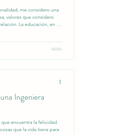
onalidad, me considero una
a, valores que considero
elación. La educación, en mi
en la forma en que nos
en cómo tratamos a los
ción y empatía en cada
 mis grandes pasiones es
ca y el movimiento una forma
cas. Para mí, el baile es much
 una Ingeniera
 que encuentra la felicidad
cosas que la vida tiene para