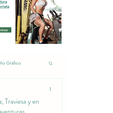
ctora
rrieta
nirse
ño Gráfico
cho
Empleos
, Traviesa y en
Aventuras