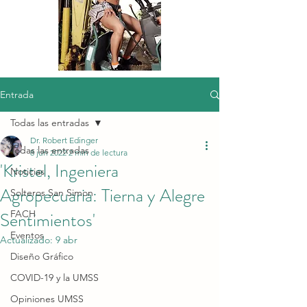
Entrada
Todas las entradas
Dr. Robert Edinger
Todas las entradas
8 jun 2022
2 min de lectura
'Kristel, Ingeniera
Noticias
Agropecuaria: Tierna y Alegre
Solteros San Simon
Sentimientos'
FACH
Eventos
Actualizado:
9 abr
Diseño Gráfico
COVID-19 y la UMSS
Opiniones UMSS