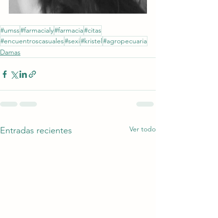
#umss
#farmacialy
#farmacia
#citas
#encuentroscasuales
#sexi
#kristel
#agropecuaria
Damas
Ver todo
Entradas recientes