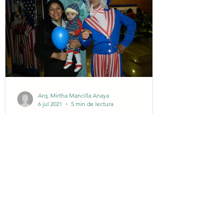
Arq. Mirtha Mancilla Anaya
6 jul 2021
5 min de lectura
Arquitecta Silke Evelyn Rosas
Peñarrieta Celebra la
Independencia de los EEUU
en La Paz, Bolivia
Arq. Silke Rosas festejando el día de la
independencia EEUU, 4 de Julio, La Paz,
Bolivia