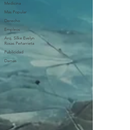
Medicina
Más Popular
Derecho
Empleos
Arq. Silke Evelyn
Rosas Peñarrieta
Publicidad
Damas