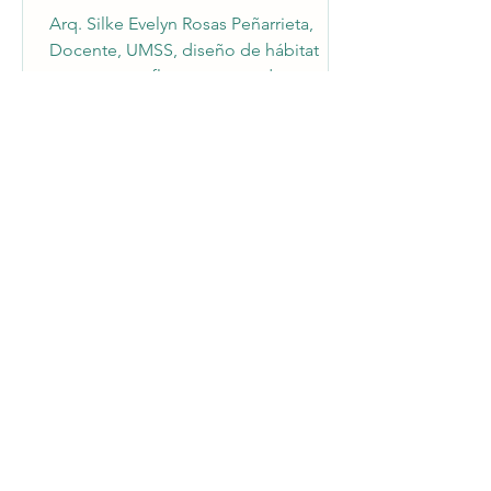
una llamada para hábitat
para nuestro flamenco
Arq. Silke Evelyn Rosas Peñarrieta,
Docente, UMSS, diseño de hábitat
para nuestro flamenco rosado en
Laguna Alalay en Cochabamba, Bolivia