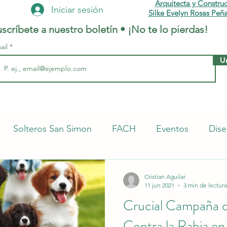
Arquitecta y Constru
Iniciar sesión
Silke Evelyn Rosas Peña
scríbete a nuestro boletín • ¡No te lo pierdas!
ail
U
Solteros San Simon
FACH
Eventos
Dise
iniones UMSS
Medicina
Más Popular
Dere
Cristian Aguilar
11 jun 2021
3 min de lectura
Crucial Campaña 
rrieta
Publicidad
Damas
Contra la Rabia en