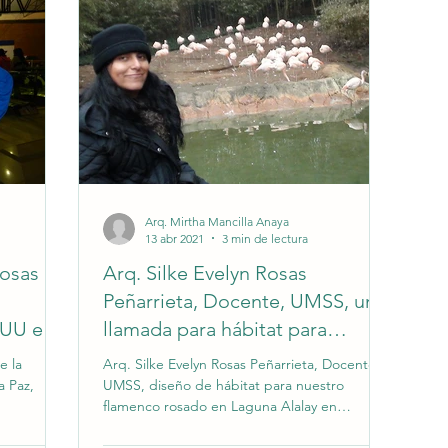
Arq. Mirtha Mancilla Anaya
13 abr 2021
3 min de lectura
Rosas
Arq. Silke Evelyn Rosas
Peñarrieta, Docente, UMSS, una
EUU en
llamada para hábitat para
nuestro flamenco
e la
Arq. Silke Evelyn Rosas Peñarrieta, Docente,
©2021 by UMSSHoy.com
a Paz,
UMSS, diseño de hábitat para nuestro
flamenco rosado en Laguna Alalay en
Cochabamba, Bolivia