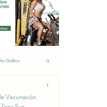
ctora
rrieta
nirse
ño Gráfico
cho
Empleos
de Vacunación
 Zona Sur