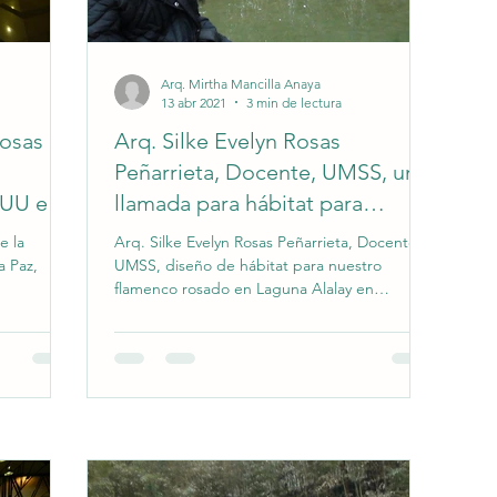
Arq. Mirtha Mancilla Anaya
13 abr 2021
3 min de lectura
Rosas
Arq. Silke Evelyn Rosas
Peñarrieta, Docente, UMSS, una
EUU en
llamada para hábitat para
nuestro flamenco
e la
Arq. Silke Evelyn Rosas Peñarrieta, Docente,
a Paz,
UMSS, diseño de hábitat para nuestro
flamenco rosado en Laguna Alalay en
Cochabamba, Bolivia