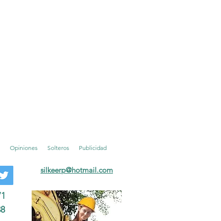
Opiniones
Solteros
Publicidad
silkeerp
@hotmail.com
71
38