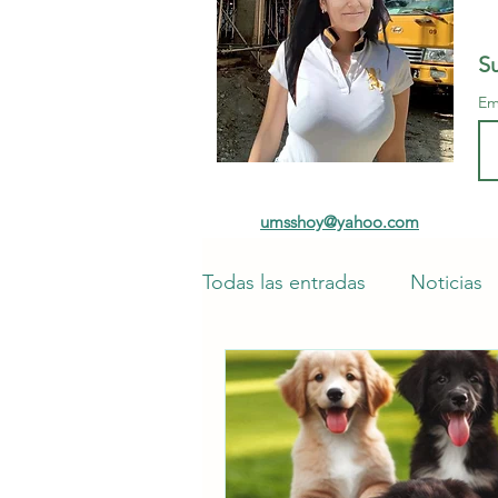
Su
Em
umsshoy@yahoo.com
Todas las entradas
Noticias
COVID-19 y la UMSS
Op
Arq. Silke Evelyn Rosas Peña