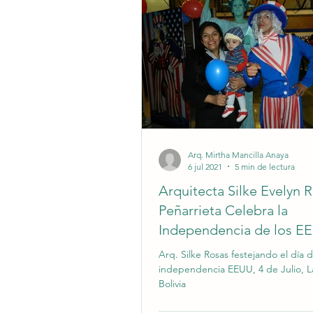
Arq. Mirtha Mancilla Anaya
6 jul 2021
5 min de lectura
Arquitecta Silke Evelyn 
Peñarrieta Celebra la
Independencia de los E
La Paz, Bolivia
Arq. Silke Rosas festejando el día d
independencia EEUU, 4 de Julio, L
Bolivia