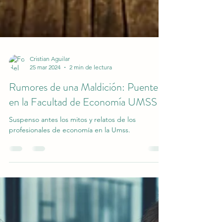
Cristian Aguilar
25 mar 2024
2 min de lectura
Rumores de una Maldición: Puente
en la Facultad de Economía UMSS
Suspenso antes los mitos y relatos de los
profesionales de economía en la Umss.