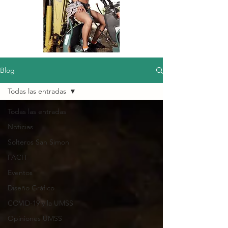
Blog
Todas las entradas
Todas las entradas
Noticias
Solteros San Simon
FACH
Eventos
Diseño Gráfico
COVID-19 y la UMSS
Opiniones UMSS