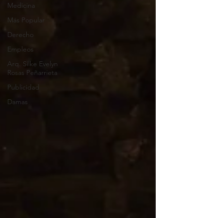
Medicina
Más Popular
Derecho
Empleos
Arq. Silke Evelyn
Rosas Peñarrieta
Publicidad
Damas