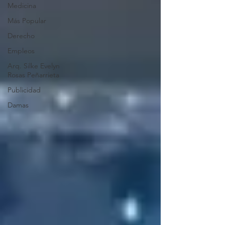
Medicina
Más Popular
Derecho
Empleos
Arq. Silke Evelyn
Rosas Peñarrieta
Publicidad
Damas