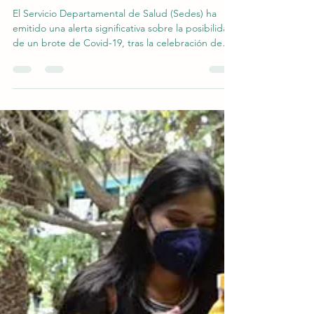
realizada el 21 de septiembre
El Servicio Departamental de Salud (Sedes) ha
emitido una alerta significativa sobre la posibilidad
de un brote de Covid-19, tras la celebración de
una fiesta el pasado martes en el coliseo de la
Universidad Mayor de San Simón (UMSS) en
conmemoración del Día del Estudiante. Este
evento, que congregó a una gran cantidad de
estudiantes, ha suscitado preocupaciones debido
a las imágenes y videos que han circulado en
diversas plataformas de redes sociales, donde se
puede observar