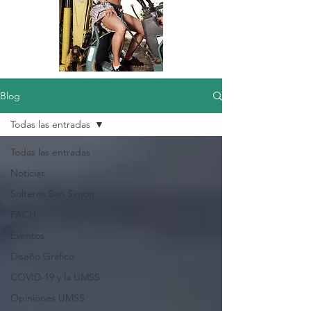
Blog
Todas las entradas
Todas las entradas
Noticias
Solteros San Simon
FACH
Eventos
Diseño Gráfico
COVID-19 y la UMSS
Opiniones UMSS